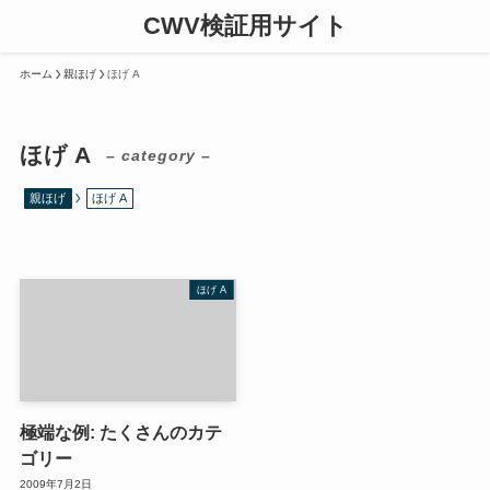
CWV検証用サイト
ホーム
親ほげ
ほげ A
ほげ A
– category –
親ほげ
ほげ A
ほげ A
極端な例: たくさんのカテ
ゴリー
2009年7月2日