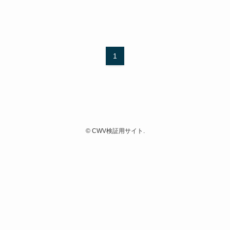
1
©
CWV検証用サイト.